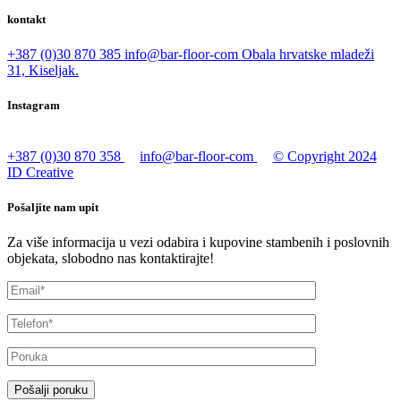
kontakt
+387 (0)30 870 385
info@bar-floor-com
Obala hrvatske mladeži
31, Kiseljak.
Instagram
+387 (0)30 870 358
info@bar-floor-com
© Copyright 2024
ID Creative
Pošaljite nam upit
Za više informacija u vezi odabira i kupovine stambenih i poslovnih
objekata, slobodno nas kontaktirajte!
Pošalji poruku