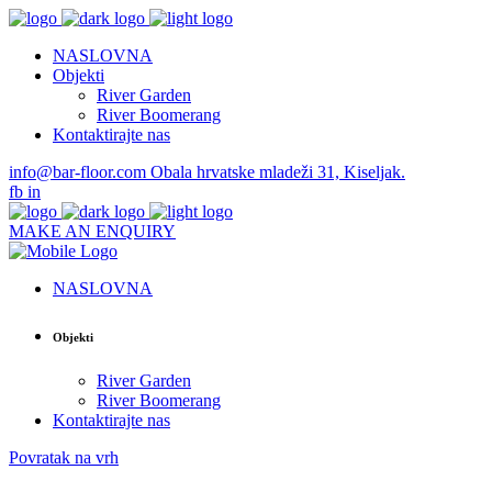
NASLOVNA
Objekti
River Garden
River Boomerang
Kontaktirajte nas
info@bar-floor.com
Obala hrvatske mladeži 31, Kiseljak.
fb
in
MAKE AN ENQUIRY
NASLOVNA
Objekti
River Garden
River Boomerang
Kontaktirajte nas
Povratak na vrh