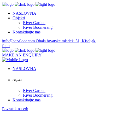
NASLOVNA
Objekti
River Garden
River Boomerang
Kontaktirajte nas
info@bar-floor.com
Obala hrvatske mladeži 31, Kiseljak.
fb
in
MAKE AN ENQUIRY
NASLOVNA
Objekti
River Garden
River Boomerang
Kontaktirajte nas
Povratak na vrh