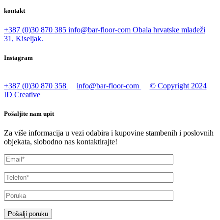
kontakt
+387 (0)30 870 385
info@bar-floor-com
Obala hrvatske mladeži
31, Kiseljak.
Instagram
+387 (0)30 870 358
info@bar-floor-com
© Copyright 2024
ID Creative
Pošaljite nam upit
Za više informacija u vezi odabira i kupovine stambenih i poslovnih
objekata, slobodno nas kontaktirajte!
Pošalji poruku