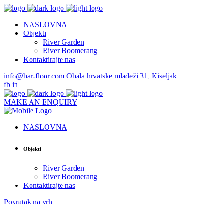
NASLOVNA
Objekti
River Garden
River Boomerang
Kontaktirajte nas
info@bar-floor.com
Obala hrvatske mladeži 31, Kiseljak.
fb
in
MAKE AN ENQUIRY
NASLOVNA
Objekti
River Garden
River Boomerang
Kontaktirajte nas
Povratak na vrh