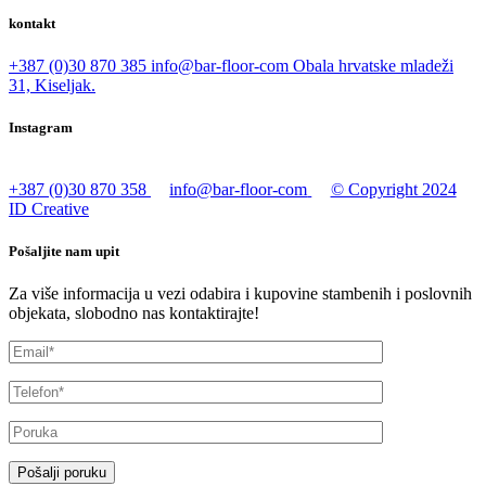
kontakt
+387 (0)30 870 385
info@bar-floor-com
Obala hrvatske mladeži
31, Kiseljak.
Instagram
+387 (0)30 870 358
info@bar-floor-com
© Copyright 2024
ID Creative
Pošaljite nam upit
Za više informacija u vezi odabira i kupovine stambenih i poslovnih
objekata, slobodno nas kontaktirajte!
Pošalji poruku