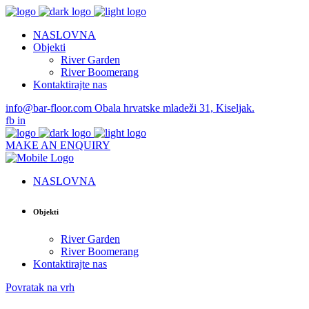
NASLOVNA
Objekti
River Garden
River Boomerang
Kontaktirajte nas
info@bar-floor.com
Obala hrvatske mladeži 31, Kiseljak.
fb
in
MAKE AN ENQUIRY
NASLOVNA
Objekti
River Garden
River Boomerang
Kontaktirajte nas
Povratak na vrh