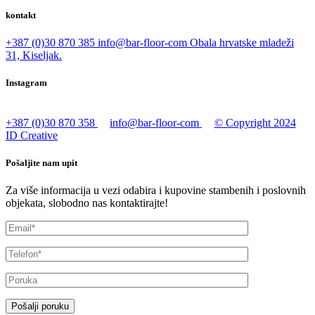
kontakt
+387 (0)30 870 385
info@bar-floor-com
Obala hrvatske mladeži
31, Kiseljak.
Instagram
+387 (0)30 870 358
info@bar-floor-com
© Copyright 2024
ID Creative
Pošaljite nam upit
Za više informacija u vezi odabira i kupovine stambenih i poslovnih
objekata, slobodno nas kontaktirajte!
Pošalji poruku