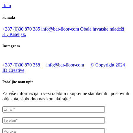
fb
in
kontakt
+387 (0)30 870 385
info@bar-floor-com
Obala hrvatske mladeži
31, Kiseljak.
Instagram
+387 (0)30 870 358
info@bar-floor-com
© Copyright 2024
ID Creative
Pošaljite nam upit
Za više informacija u vezi odabira i kupovine stambenih i poslovnih
objekata, slobodno nas kontaktirajte!