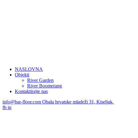
NASLOVNA
Objekti
River Garden
River Boomerang
Kontaktirajte nas
info@bar-floor.com
Obala hrvatske mladeži 31, Kiseljak.
fb
in