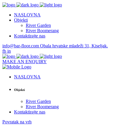
NASLOVNA
Objekti
River Garden
River Boomerang
Kontaktirajte nas
info@bar-floor.com
Obala hrvatske mladeži 31, Kiseljak.
fb
in
MAKE AN ENQUIRY
NASLOVNA
Objekti
River Garden
River Boomerang
Kontaktirajte nas
Povratak na vrh