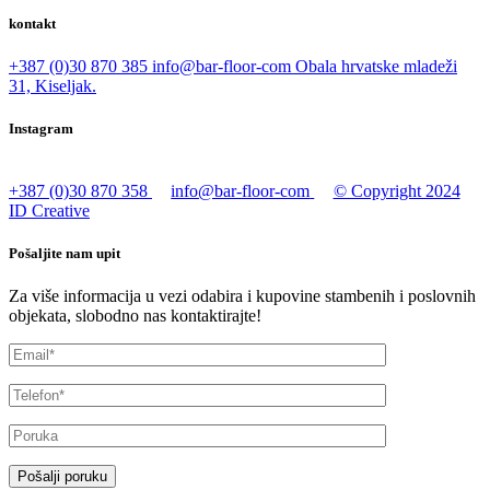
kontakt
+387 (0)30 870 385
info@bar-floor-com
Obala hrvatske mladeži
31, Kiseljak.
Instagram
+387 (0)30 870 358
info@bar-floor-com
© Copyright 2024
ID Creative
Pošaljite nam upit
Za više informacija u vezi odabira i kupovine stambenih i poslovnih
objekata, slobodno nas kontaktirajte!
Pošalji poruku