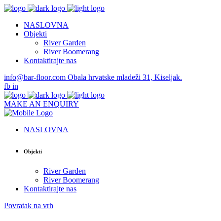
NASLOVNA
Objekti
River Garden
River Boomerang
Kontaktirajte nas
info@bar-floor.com
Obala hrvatske mladeži 31, Kiseljak.
fb
in
MAKE AN ENQUIRY
NASLOVNA
Objekti
River Garden
River Boomerang
Kontaktirajte nas
Povratak na vrh