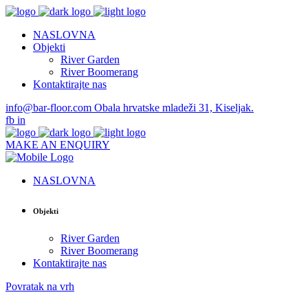
NASLOVNA
Objekti
River Garden
River Boomerang
Kontaktirajte nas
info@bar-floor.com
Obala hrvatske mladeži 31, Kiseljak.
fb
in
MAKE AN ENQUIRY
NASLOVNA
Objekti
River Garden
River Boomerang
Kontaktirajte nas
Povratak na vrh