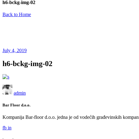
h6-bckg-img-02
Back to Home
July 4, 2019
h6-bckg-img-02
admin
Bar Floor d.o.o.
Kompanija Bar-floor d.o.o. jedna je od vodećih građevinskih kompani
fb
in