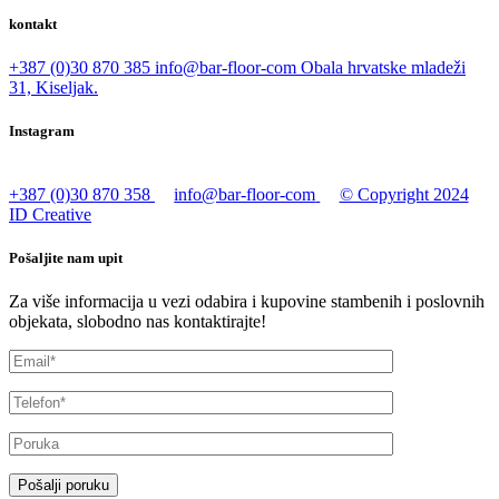
kontakt
+387 (0)30 870 385
info@bar-floor-com
Obala hrvatske mladeži
31, Kiseljak.
Instagram
+387 (0)30 870 358
info@bar-floor-com
© Copyright 2024
ID Creative
Pošaljite nam upit
Za više informacija u vezi odabira i kupovine stambenih i poslovnih
objekata, slobodno nas kontaktirajte!
Pošalji poruku