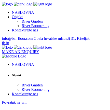
NASLOVNA
Objekti
River Garden
River Boomerang
Kontaktirajte nas
info@bar-floor.com
Obala hrvatske mladeži 31, Kiseljak.
fb
in
MAKE AN ENQUIRY
NASLOVNA
Objekti
River Garden
River Boomerang
Kontaktirajte nas
Povratak na vrh