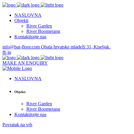
NASLOVNA
Objekti
River Garden
River Boomerang
Kontaktirajte nas
info@bar-floor.com
Obala hrvatske mladeži 31, Kiseljak.
fb
in
MAKE AN ENQUIRY
NASLOVNA
Objekti
River Garden
River Boomerang
Kontaktirajte nas
Povratak na vrh