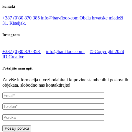
kontakt
+387 (0)30 870 385
info@bar-floor-com
Obala hrvatske mladeži
31, Kiseljak.
Instagram
+387 (0)30 870 358
info@bar-floor-com
© Copyright 2024
ID Creative
Pošaljite nam upit
Za više informacija u vezi odabira i kupovine stambenih i poslovnih
objekata, slobodno nas kontaktirajte!
Pošalji poruku