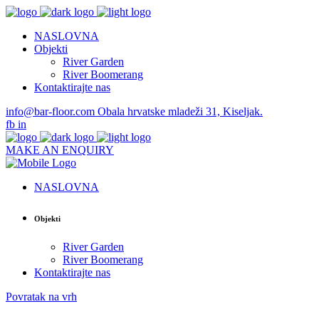
NASLOVNA
Objekti
River Garden
River Boomerang
Kontaktirajte nas
info@bar-floor.com
Obala hrvatske mladeži 31, Kiseljak.
fb
in
MAKE AN ENQUIRY
NASLOVNA
Objekti
River Garden
River Boomerang
Kontaktirajte nas
Povratak na vrh