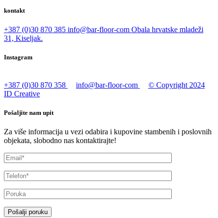
kontakt
+387 (0)30 870 385
info@bar-floor-com
Obala hrvatske mladeži
31, Kiseljak.
Instagram
+387 (0)30 870 358
info@bar-floor-com
© Copyright 2024
ID Creative
Pošaljite nam upit
Za više informacija u vezi odabira i kupovine stambenih i poslovnih
objekata, slobodno nas kontaktirajte!
Pošalji poruku