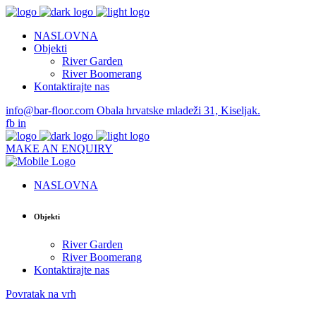
NASLOVNA
Objekti
River Garden
River Boomerang
Kontaktirajte nas
info@bar-floor.com
Obala hrvatske mladeži 31, Kiseljak.
fb
in
MAKE AN ENQUIRY
NASLOVNA
Objekti
River Garden
River Boomerang
Kontaktirajte nas
Povratak na vrh