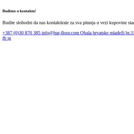
Budimo u kontaktu!
Budite slobodni da nas kontaktirate za sva pitanja u vezi kupovine sta
+387 (0)30 870 385
info@bar-floor.com
Obala hrvatske mladeži br.31
fb
ig