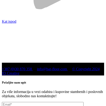
Kat ispod
+387 (0)30 870 358
info@bar-floor-com
© Copyright 2024
ID Creative
Pošaljite nam upit
Za više informacija u vezi odabira i kupovine stambenih i poslovnih
objekata, slobodno nas kontaktirajte!