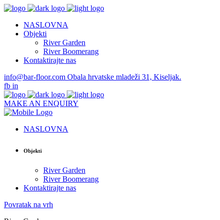
NASLOVNA
Objekti
River Garden
River Boomerang
Kontaktirajte nas
info@bar-floor.com
Obala hrvatske mladeži 31, Kiseljak.
fb
in
MAKE AN ENQUIRY
NASLOVNA
Objekti
River Garden
River Boomerang
Kontaktirajte nas
Povratak na vrh