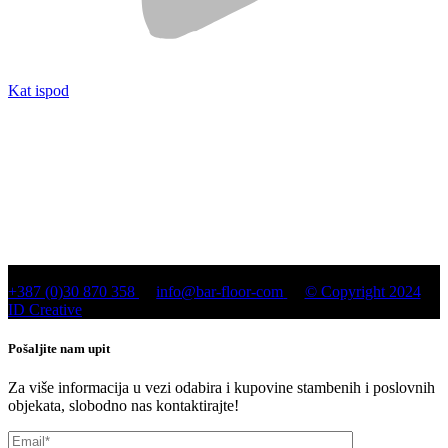
Kat ispod
+387 (0)30 870 358
info@bar-floor-com
© Copyright 2024
ID Creative
Pošaljite nam upit
Za više informacija u vezi odabira i kupovine stambenih i poslovnih
objekata, slobodno nas kontaktirajte!