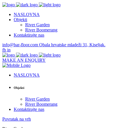
NASLOVNA
Objekti
River Garden
River Boomerang
Kontaktirajte nas
info@bar-floor.com
Obala hrvatske mladeži 31, Kiseljak.
fb
in
MAKE AN ENQUIRY
NASLOVNA
Objekti
River Garden
River Boomerang
Kontaktirajte nas
Povratak na vrh