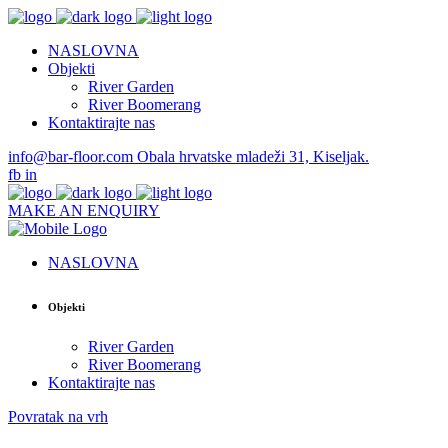
NASLOVNA
Objekti
River Garden
River Boomerang
Kontaktirajte nas
info@bar-floor.com
Obala hrvatske mladeži 31, Kiseljak.
fb
in
MAKE AN ENQUIRY
NASLOVNA
Objekti
River Garden
River Boomerang
Kontaktirajte nas
Povratak na vrh