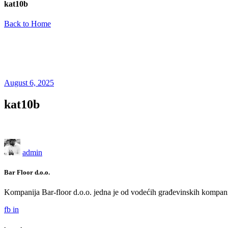
kat10b
Back to Home
August 6, 2025
kat10b
admin
Bar Floor d.o.o.
Kompanija Bar-floor d.o.o. jedna je od vodećih građevinskih kompani
fb
in