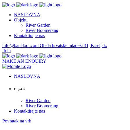
NASLOVNA
Objekti
River Garden
River Boomerang
Kontaktirajte nas
info@bar-floor.com
Obala hrvatske mladeži 31, Kiseljak.
fb
in
MAKE AN ENQUIRY
NASLOVNA
Objekti
River Garden
River Boomerang
Kontaktirajte nas
Povratak na vrh