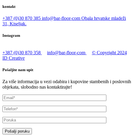
kontakt
+387 (0)30 870 385
info@bar-floor-com
Obala hrvatske mladeži
31, Kiseljak.
Instagram
+387 (0)30 870 358
info@bar-floor-com
© Copyright 2024
ID Creative
Pošaljite nam upit
Za više informacija u vezi odabira i kupovine stambenih i poslovnih
objekata, slobodno nas kontaktirajte!
Pošalji poruku