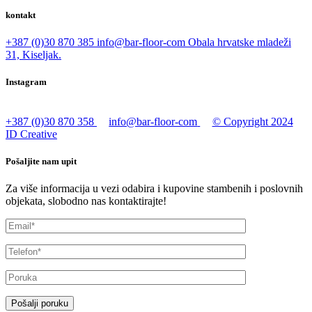
kontakt
+387 (0)30 870 385
info@bar-floor-com
Obala hrvatske mladeži
31, Kiseljak.
Instagram
+387 (0)30 870 358
info@bar-floor-com
© Copyright 2024
ID Creative
Pošaljite nam upit
Za više informacija u vezi odabira i kupovine stambenih i poslovnih
objekata, slobodno nas kontaktirajte!
Pošalji poruku