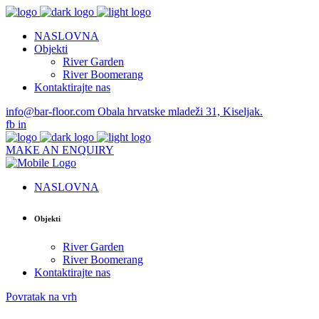
NASLOVNA
Objekti
River Garden
River Boomerang
Kontaktirajte nas
info@bar-floor.com
Obala hrvatske mladeži 31, Kiseljak.
fb
in
MAKE AN ENQUIRY
NASLOVNA
Objekti
River Garden
River Boomerang
Kontaktirajte nas
Povratak na vrh