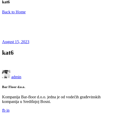
kat6
Back to Home
August 15, 2023
kat6
admin
Bar Floor d.o.o.
Kompanija Bar-floor d.o.o. jedna je od vodećih građevinskih
kompanija u Središnjoj Bosni.
fb
in