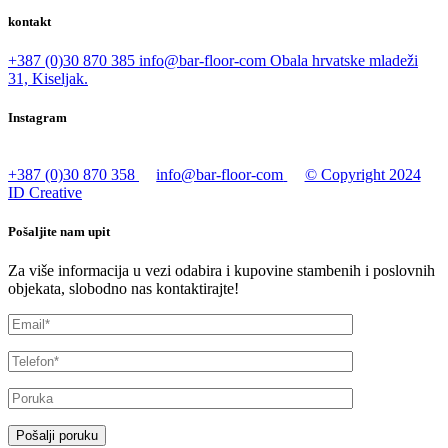
kontakt
+387 (0)30 870 385
info@bar-floor-com
Obala hrvatske mladeži
31, Kiseljak.
Instagram
+387 (0)30 870 358
info@bar-floor-com
© Copyright 2024
ID Creative
Pošaljite nam upit
Za više informacija u vezi odabira i kupovine stambenih i poslovnih
objekata, slobodno nas kontaktirajte!
Pošalji poruku