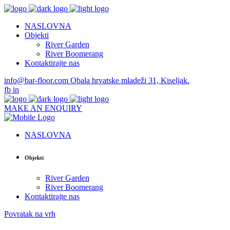
NASLOVNA
Objekti
River Garden
River Boomerang
Kontaktirajte nas
info@bar-floor.com
Obala hrvatske mladeži 31, Kiseljak.
fb
in
MAKE AN ENQUIRY
NASLOVNA
Objekti
River Garden
River Boomerang
Kontaktirajte nas
Povratak na vrh