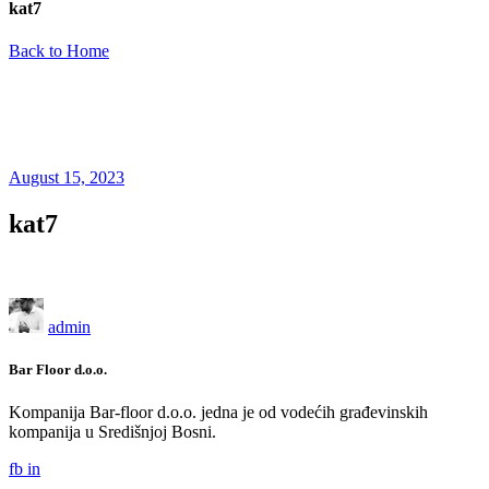
kat7
Back to Home
August 15, 2023
kat7
admin
Bar Floor d.o.o.
Kompanija Bar-floor d.o.o. jedna je od vodećih građevinskih
kompanija u Središnjoj Bosni.
fb
in