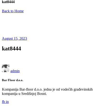
kat8444
Back to Home
August 15, 2023
kat8444
admin
Bar Floor d.o.o.
Kompanija Bar-floor d.o.o. jedna je od vodećih građevinskih
kompanija u Središnjoj Bosni.
fb
in