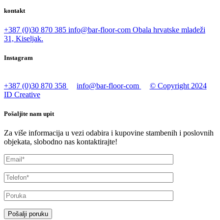
kontakt
+387 (0)30 870 385
info@bar-floor-com
Obala hrvatske mladeži
31, Kiseljak.
Instagram
+387 (0)30 870 358
info@bar-floor-com
© Copyright 2024
ID Creative
Pošaljite nam upit
Za više informacija u vezi odabira i kupovine stambenih i poslovnih
objekata, slobodno nas kontaktirajte!
Pošalji poruku