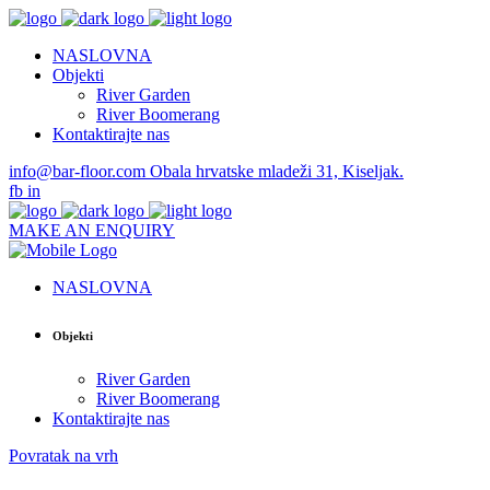
NASLOVNA
Objekti
River Garden
River Boomerang
Kontaktirajte nas
info@bar-floor.com
Obala hrvatske mladeži 31, Kiseljak.
fb
in
MAKE AN ENQUIRY
NASLOVNA
Objekti
River Garden
River Boomerang
Kontaktirajte nas
Povratak na vrh