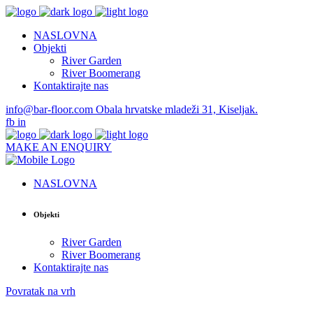
NASLOVNA
Objekti
River Garden
River Boomerang
Kontaktirajte nas
info@bar-floor.com
Obala hrvatske mladeži 31, Kiseljak.
fb
in
MAKE AN ENQUIRY
NASLOVNA
Objekti
River Garden
River Boomerang
Kontaktirajte nas
Povratak na vrh