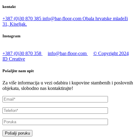
kontakt
+387 (0)30 870 385
info@bar-floor-com
Obala hrvatske mladeži
31, Kiseljak.
Instagram
+387 (0)30 870 358
info@bar-floor-com
© Copyright 2024
ID Creative
Pošaljite nam upit
Za više informacija u vezi odabira i kupovine stambenih i poslovnih
objekata, slobodno nas kontaktirajte!
Pošalji poruku