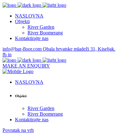
NASLOVNA
Objekti
River Garden
River Boomerang
Kontaktirajte nas
info@bar-floor.com
Obala hrvatske mladeži 31, Kiseljak.
fb
in
MAKE AN ENQUIRY
NASLOVNA
Objekti
River Garden
River Boomerang
Kontaktirajte nas
Povratak na vrh