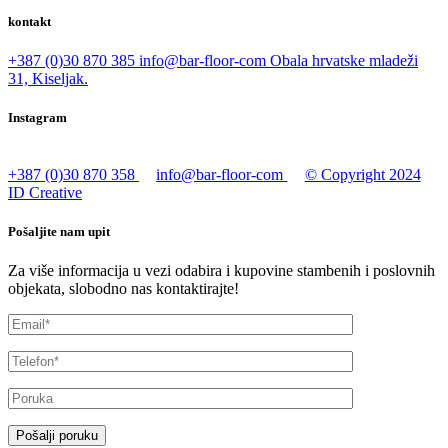
kontakt
+387 (0)30 870 385
info@bar-floor-com
Obala hrvatske mladeži
31, Kiseljak.
Instagram
+387 (0)30 870 358
info@bar-floor-com
© Copyright 2024
ID Creative
Pošaljite nam upit
Za više informacija u vezi odabira i kupovine stambenih i poslovnih
objekata, slobodno nas kontaktirajte!
Pošalji poruku