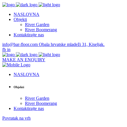
NASLOVNA
Objekti
River Garden
River Boomerang
Kontaktirajte nas
info@bar-floor.com
Obala hrvatske mladeži 31, Kiseljak.
fb
in
MAKE AN ENQUIRY
NASLOVNA
Objekti
River Garden
River Boomerang
Kontaktirajte nas
Povratak na vrh