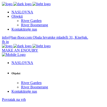
NASLOVNA
Objekti
River Garden
River Boomerang
Kontaktirajte nas
info@bar-floor.com
Obala hrvatske mladeži 31, Kiseljak.
fb
in
MAKE AN ENQUIRY
NASLOVNA
Objekti
River Garden
River Boomerang
Kontaktirajte nas
Povratak na vrh