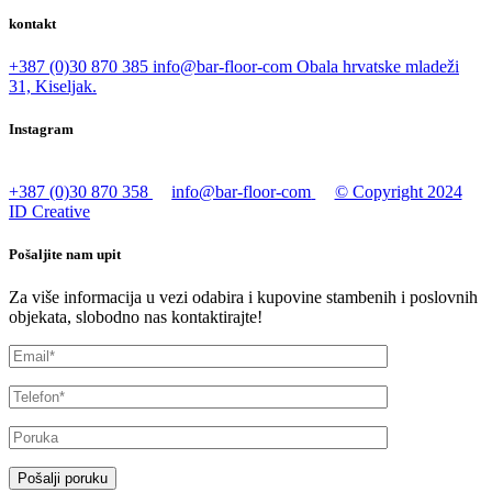
kontakt
+387 (0)30 870 385
info@bar-floor-com
Obala hrvatske mladeži
31, Kiseljak.
Instagram
+387 (0)30 870 358
info@bar-floor-com
© Copyright 2024
ID Creative
Pošaljite nam upit
Za više informacija u vezi odabira i kupovine stambenih i poslovnih
objekata, slobodno nas kontaktirajte!
Pošalji poruku