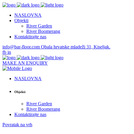
NASLOVNA
Objekti
River Garden
River Boomerang
Kontaktirajte nas
info@bar-floor.com
Obala hrvatske mladeži 31, Kiseljak.
fb
in
MAKE AN ENQUIRY
NASLOVNA
Objekti
River Garden
River Boomerang
Kontaktirajte nas
Povratak na vrh