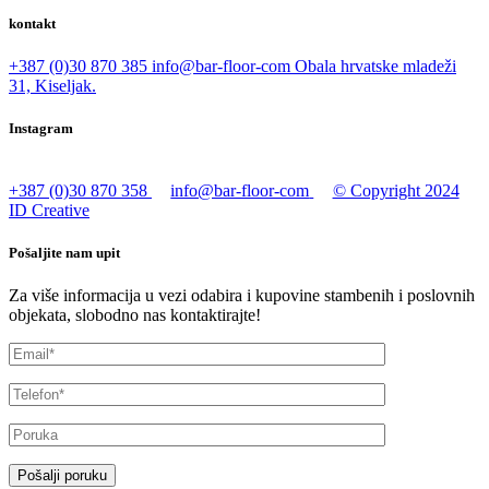
kontakt
+387 (0)30 870 385
info@bar-floor-com
Obala hrvatske mladeži
31, Kiseljak.
Instagram
+387 (0)30 870 358
info@bar-floor-com
© Copyright 2024
ID Creative
Pošaljite nam upit
Za više informacija u vezi odabira i kupovine stambenih i poslovnih
objekata, slobodno nas kontaktirajte!
Pošalji poruku