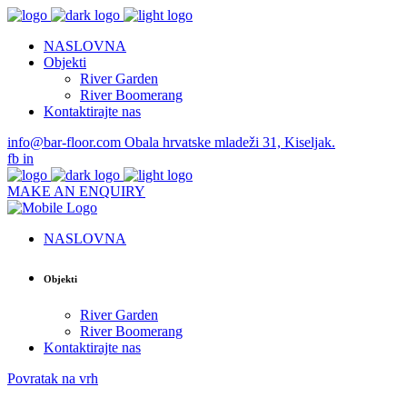
NASLOVNA
Objekti
River Garden
River Boomerang
Kontaktirajte nas
info@bar-floor.com
Obala hrvatske mladeži 31, Kiseljak.
fb
in
MAKE AN ENQUIRY
NASLOVNA
Objekti
River Garden
River Boomerang
Kontaktirajte nas
Povratak na vrh