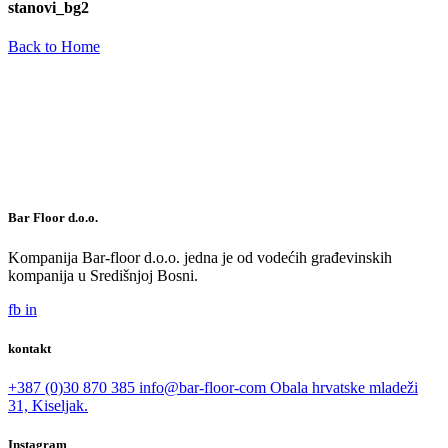
stanovi_bg2
Back to Home
Bar Floor d.o.o.
Kompanija Bar-floor d.o.o. jedna je od vodećih građevinskih
kompanija u Središnjoj Bosni.
fb
in
kontakt
+387 (0)30 870 385
info@bar-floor-com
Obala hrvatske mladeži
31, Kiseljak.
Instagram