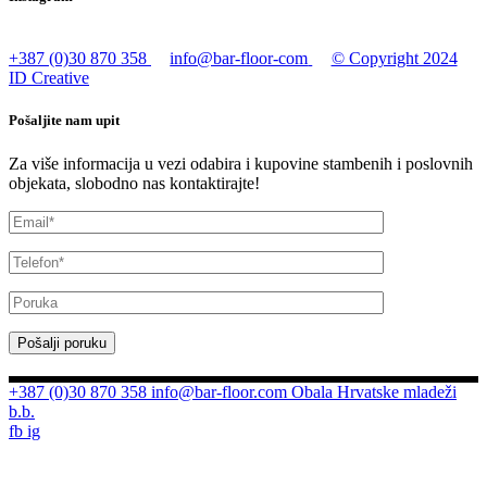
+387 (0)30 870 358
info@bar-floor-com
© Copyright 2024
ID Creative
Pošaljite nam upit
Za više informacija u vezi odabira i kupovine stambenih i poslovnih
objekata, slobodno nas kontaktirajte!
Pošalji poruku
+387 (0)30 870 358
info@bar-floor.com
Obala Hrvatske mladeži
b.b.
fb
ig