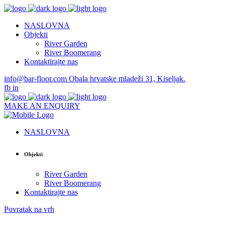
NASLOVNA
Objekti
River Garden
River Boomerang
Kontaktirajte nas
info@bar-floor.com
Obala hrvatske mladeži 31, Kiseljak.
fb
in
MAKE AN ENQUIRY
NASLOVNA
Objekti
River Garden
River Boomerang
Kontaktirajte nas
Povratak na vrh