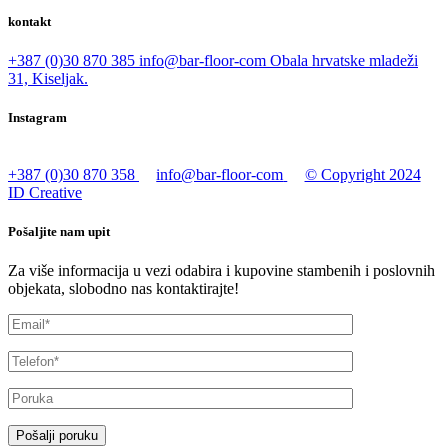
kontakt
+387 (0)30 870 385
info@bar-floor-com
Obala hrvatske mladeži
31, Kiseljak.
Instagram
+387 (0)30 870 358
info@bar-floor-com
© Copyright 2024
ID Creative
Pošaljite nam upit
Za više informacija u vezi odabira i kupovine stambenih i poslovnih
objekata, slobodno nas kontaktirajte!
Pošalji poruku