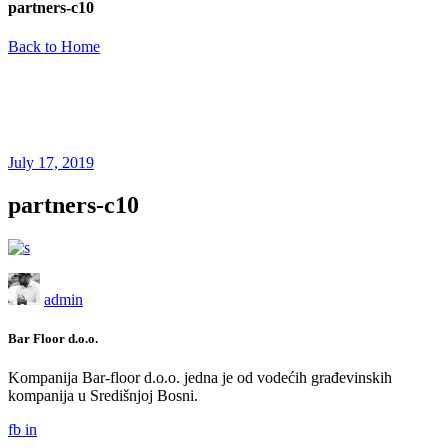
partners-c10
Back to Home
July 17, 2019
partners-c10
admin
Bar Floor d.o.o.
Kompanija Bar-floor d.o.o. jedna je od vodećih građevinskih
kompanija u Središnjoj Bosni.
fb
in