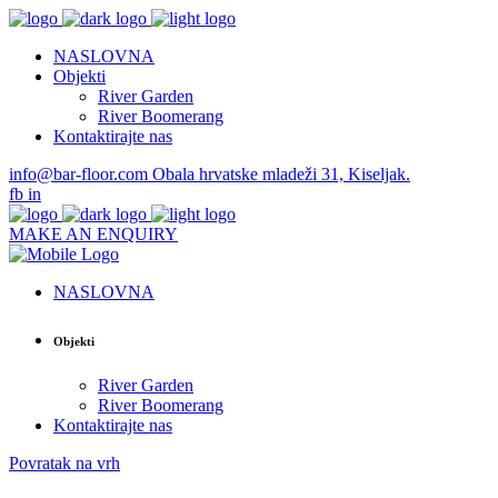
NASLOVNA
Objekti
River Garden
River Boomerang
Kontaktirajte nas
info@bar-floor.com
Obala hrvatske mladeži 31, Kiseljak.
fb
in
MAKE AN ENQUIRY
NASLOVNA
Objekti
River Garden
River Boomerang
Kontaktirajte nas
Povratak na vrh