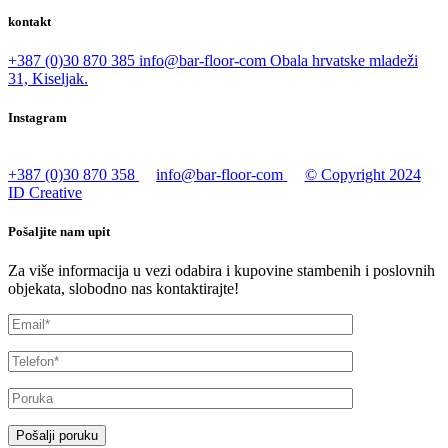
kontakt
+387 (0)30 870 385
info@bar-floor-com
Obala hrvatske mladeži
31, Kiseljak.
Instagram
+387 (0)30 870 358
info@bar-floor-com
© Copyright 2024
ID Creative
Pošaljite nam upit
Za više informacija u vezi odabira i kupovine stambenih i poslovnih
objekata, slobodno nas kontaktirajte!
Pošalji poruku