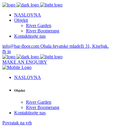
NASLOVNA
Objekti
River Garden
River Boomerang
Kontaktirajte nas
info@bar-floor.com
Obala hrvatske mladeži 31, Kiseljak.
fb
in
MAKE AN ENQUIRY
NASLOVNA
Objekti
River Garden
River Boomerang
Kontaktirajte nas
Povratak na vrh