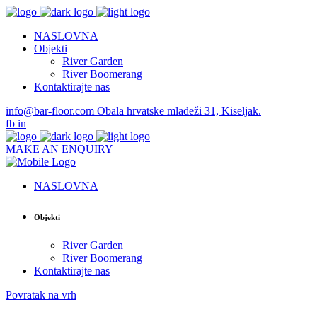
NASLOVNA
Objekti
River Garden
River Boomerang
Kontaktirajte nas
info@bar-floor.com
Obala hrvatske mladeži 31, Kiseljak.
fb
in
MAKE AN ENQUIRY
NASLOVNA
Objekti
River Garden
River Boomerang
Kontaktirajte nas
Povratak na vrh