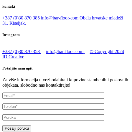
kontakt
+387 (0)30 870 385
info@bar-floor-com
Obala hrvatske mladeži
31, Kiseljak.
Instagram
+387 (0)30 870 358
info@bar-floor-com
© Copyright 2024
ID Creative
Pošaljite nam upit
Za više informacija u vezi odabira i kupovine stambenih i poslovnih
objekata, slobodno nas kontaktirajte!
Pošalji poruku