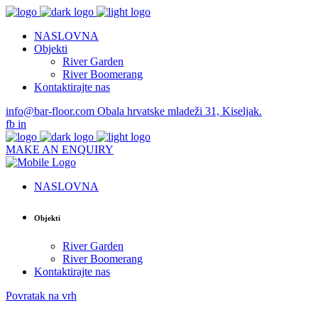
NASLOVNA
Objekti
River Garden
River Boomerang
Kontaktirajte nas
info@bar-floor.com
Obala hrvatske mladeži 31, Kiseljak.
fb
in
MAKE AN ENQUIRY
NASLOVNA
Objekti
River Garden
River Boomerang
Kontaktirajte nas
Povratak na vrh