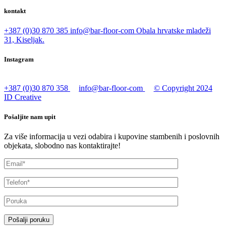
kontakt
+387 (0)30 870 385
info@bar-floor-com
Obala hrvatske mladeži
31, Kiseljak.
Instagram
+387 (0)30 870 358
info@bar-floor-com
© Copyright 2024
ID Creative
Pošaljite nam upit
Za više informacija u vezi odabira i kupovine stambenih i poslovnih
objekata, slobodno nas kontaktirajte!
Pošalji poruku