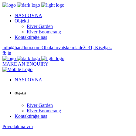
NASLOVNA
Objekti
River Garden
River Boomerang
Kontaktirajte nas
info@bar-floor.com
Obala hrvatske mladeži 31, Kiseljak.
fb
in
MAKE AN ENQUIRY
NASLOVNA
Objekti
River Garden
River Boomerang
Kontaktirajte nas
Povratak na vrh