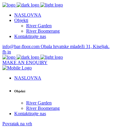
NASLOVNA
Objekti
River Garden
River Boomerang
Kontaktirajte nas
info@bar-floor.com
Obala hrvatske mladeži 31, Kiseljak.
fb
in
MAKE AN ENQUIRY
NASLOVNA
Objekti
River Garden
River Boomerang
Kontaktirajte nas
Povratak na vrh