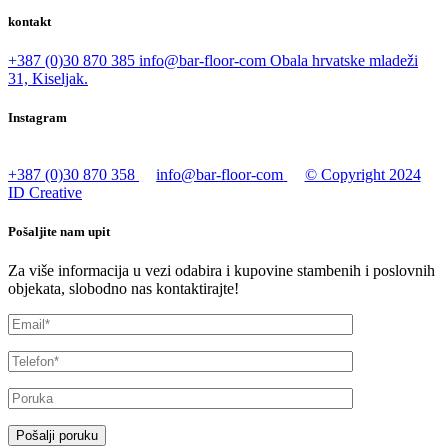
kontakt
+387 (0)30 870 385
info@bar-floor-com
Obala hrvatske mladeži
31, Kiseljak.
Instagram
+387 (0)30 870 358
info@bar-floor-com
© Copyright 2024
ID Creative
Pošaljite nam upit
Za više informacija u vezi odabira i kupovine stambenih i poslovnih
objekata, slobodno nas kontaktirajte!
Pošalji poruku