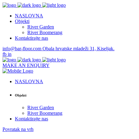
NASLOVNA
Objekti
River Garden
River Boomerang
Kontaktirajte nas
info@bar-floor.com
Obala hrvatske mladeži 31, Kiseljak.
fb
in
MAKE AN ENQUIRY
NASLOVNA
Objekti
River Garden
River Boomerang
Kontaktirajte nas
Povratak na vrh