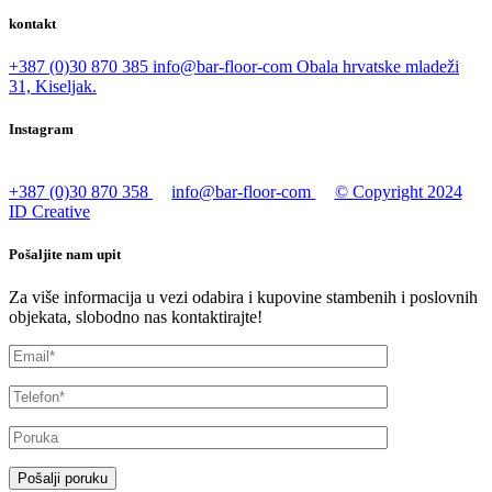
kontakt
+387 (0)30 870 385
info@bar-floor-com
Obala hrvatske mladeži
31, Kiseljak.
Instagram
+387 (0)30 870 358
info@bar-floor-com
© Copyright 2024
ID Creative
Pošaljite nam upit
Za više informacija u vezi odabira i kupovine stambenih i poslovnih
objekata, slobodno nas kontaktirajte!
Pošalji poruku