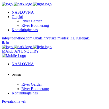
NASLOVNA
Objekti
River Garden
River Boomerang
Kontaktirajte nas
info@bar-floor.com
Obala hrvatske mladeži 31, Kiseljak.
fb
in
MAKE AN ENQUIRY
NASLOVNA
Objekti
River Garden
River Boomerang
Kontaktirajte nas
Povratak na vrh