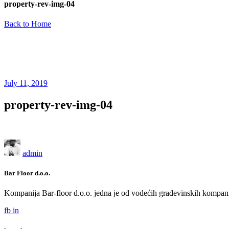
property-rev-img-04
Back to Home
July 11, 2019
property-rev-img-04
admin
Bar Floor d.o.o.
Kompanija Bar-floor d.o.o. jedna je od vodećih građevinskih kompani
fb
in