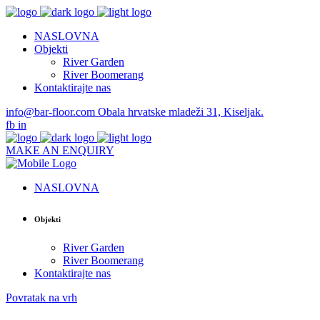
NASLOVNA
Objekti
River Garden
River Boomerang
Kontaktirajte nas
info@bar-floor.com
Obala hrvatske mladeži 31, Kiseljak.
fb
in
MAKE AN ENQUIRY
NASLOVNA
Objekti
River Garden
River Boomerang
Kontaktirajte nas
Povratak na vrh