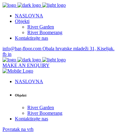
NASLOVNA
Objekti
River Garden
River Boomerang
Kontaktirajte nas
info@bar-floor.com
Obala hrvatske mladeži 31, Kiseljak.
fb
in
MAKE AN ENQUIRY
NASLOVNA
Objekti
River Garden
River Boomerang
Kontaktirajte nas
Povratak na vrh