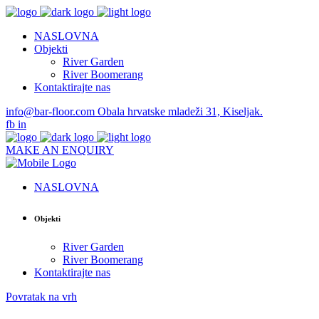
NASLOVNA
Objekti
River Garden
River Boomerang
Kontaktirajte nas
info@bar-floor.com
Obala hrvatske mladeži 31, Kiseljak.
fb
in
MAKE AN ENQUIRY
NASLOVNA
Objekti
River Garden
River Boomerang
Kontaktirajte nas
Povratak na vrh