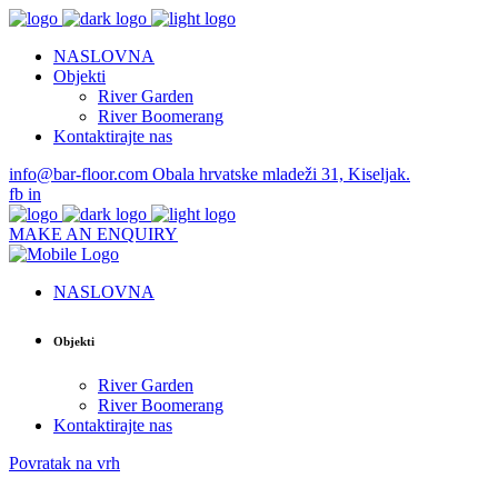
NASLOVNA
Objekti
River Garden
River Boomerang
Kontaktirajte nas
info@bar-floor.com
Obala hrvatske mladeži 31, Kiseljak.
fb
in
MAKE AN ENQUIRY
NASLOVNA
Objekti
River Garden
River Boomerang
Kontaktirajte nas
Povratak na vrh