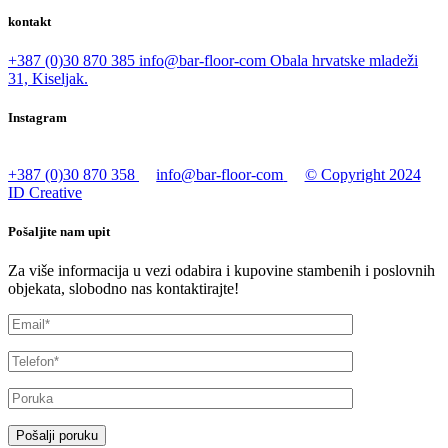
kontakt
+387 (0)30 870 385
info@bar-floor-com
Obala hrvatske mladeži
31, Kiseljak.
Instagram
+387 (0)30 870 358
info@bar-floor-com
© Copyright 2024
ID Creative
Pošaljite nam upit
Za više informacija u vezi odabira i kupovine stambenih i poslovnih
objekata, slobodno nas kontaktirajte!
Pošalji poruku