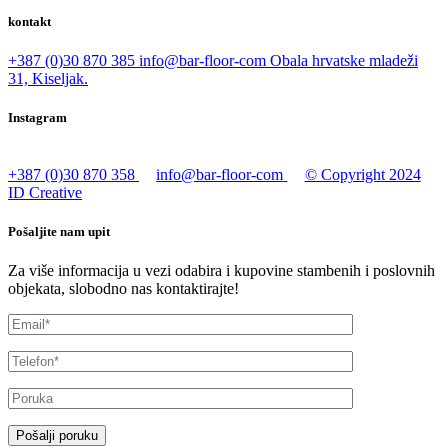
kontakt
+387 (0)30 870 385
info@bar-floor-com
Obala hrvatske mladeži
31, Kiseljak.
Instagram
+387 (0)30 870 358
info@bar-floor-com
© Copyright 2024
ID Creative
Pošaljite nam upit
Za više informacija u vezi odabira i kupovine stambenih i poslovnih
objekata, slobodno nas kontaktirajte!
Pošalji poruku