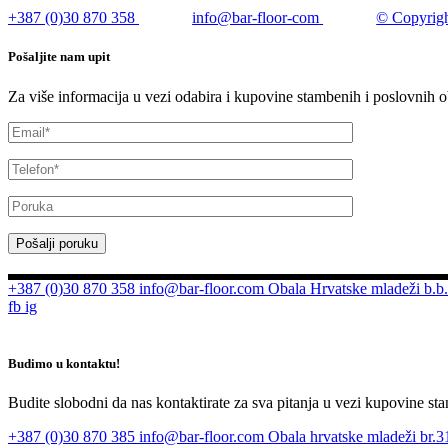
+387 (0)30 870 358
info@bar-floor-com
© Copyrigh
Pošaljite nam upit
Za više informacija u vezi odabira i kupovine stambenih i poslovnih o
Pošalji poruku
+387 (0)30 870 358
info@bar-floor.com
Obala Hrvatske mladeži b.b.
fb
ig
Budimo u kontaktu!
Budite slobodni da nas kontaktirate za sva pitanja u vezi kupovine sta
+387 (0)30 870 385
info@bar-floor.com
Obala hrvatske mladeži br.31