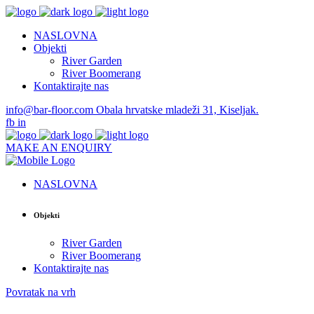
NASLOVNA
Objekti
River Garden
River Boomerang
Kontaktirajte nas
info@bar-floor.com
Obala hrvatske mladeži 31, Kiseljak.
fb
in
MAKE AN ENQUIRY
NASLOVNA
Objekti
River Garden
River Boomerang
Kontaktirajte nas
Povratak na vrh