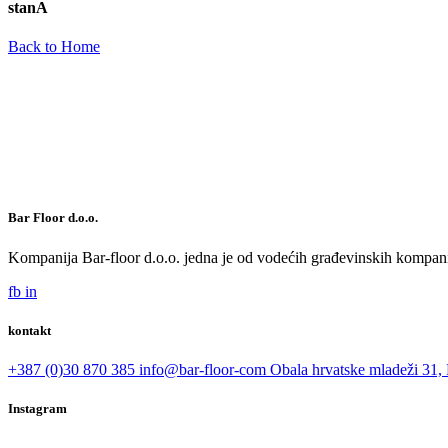
stanA
Back to Home
Bar Floor d.o.o.
Kompanija Bar-floor d.o.o. jedna je od vodećih građevinskih kompani
fb
in
kontakt
+387 (0)30 870 385
info@bar-floor-com
Obala hrvatske mladeži 31, 
Instagram