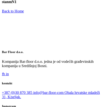
stanmN1
Back to Home
Bar Floor d.o.o.
Kompanija Bar-floor d.o.o. jedna je od vodećih građevinskih
kompanija u Središnjoj Bosni.
fb
in
kontakt
+387 (0)30 870 385
info@bar-floor-com
Obala hrvatske mladeži
31, Kiseljak.
Instagram