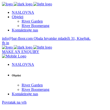
NASLOVNA
Objekti
River Garden
River Boomerang
Kontaktirajte nas
info@bar-floor.com
Obala hrvatske mladeži 31, Kiseljak.
fb
in
MAKE AN ENQUIRY
NASLOVNA
Objekti
River Garden
River Boomerang
Kontaktirajte nas
Povratak na vrh