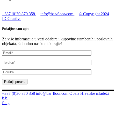
+387 (0)30 870 358
info@bar-floor-com
© Copyright 2024
ID Creative
Pošaljite nam upit
Za više informacija u vezi odabira i kupovine stambenih i poslovnih
objekata, slobodno nas kontaktirajte!
Pošalji poruku
+387 (0)30 870 358
info@bar-floor.com
Obala Hrvatske mladeži
b.b.
fb
ig