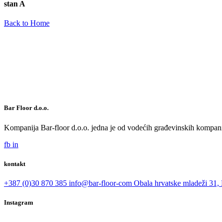
stan A
Back to Home
Bar Floor d.o.o.
Kompanija Bar-floor d.o.o. jedna je od vodećih građevinskih kompani
fb
in
kontakt
+387 (0)30 870 385
info@bar-floor-com
Obala hrvatske mladeži 31, 
Instagram