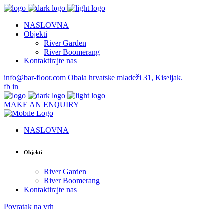
NASLOVNA
Objekti
River Garden
River Boomerang
Kontaktirajte nas
info@bar-floor.com
Obala hrvatske mladeži 31, Kiseljak.
fb
in
MAKE AN ENQUIRY
NASLOVNA
Objekti
River Garden
River Boomerang
Kontaktirajte nas
Povratak na vrh