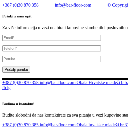
+387 (0)30 870 358
info@bar-floor-com
© Copyrigh
Pošaljite nam upit
Za više informacija u vezi odabira i kupovine stambenih i poslovnih o
Pošalji poruku
+387 (0)30 870 358
info@bar-floor.com
Obala Hrvatske mladeži b.b.
fb
ig
Budimo u kontaktu!
Budite slobodni da nas kontaktirate za sva pitanja u vezi kupovine sta
+387 (0)30 870 385
info@bar-floor.com
Obala hrvatske mladeži br.31