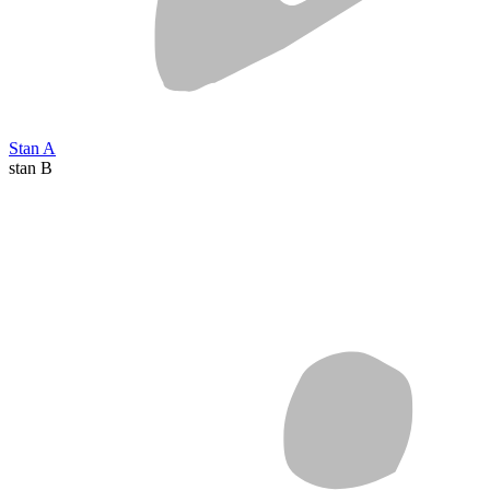
Stan A
stan B