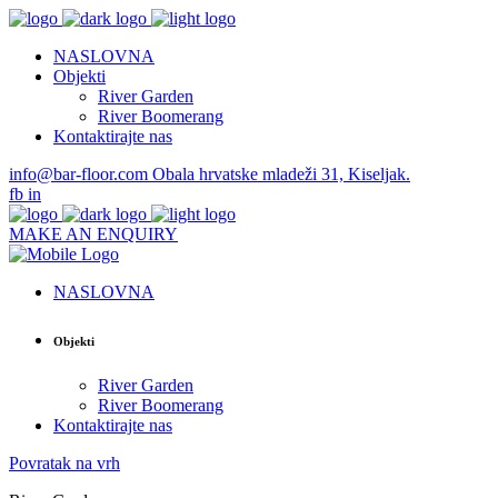
NASLOVNA
Objekti
River Garden
River Boomerang
Kontaktirajte nas
info@bar-floor.com
Obala hrvatske mladeži 31, Kiseljak.
fb
in
MAKE AN ENQUIRY
NASLOVNA
Objekti
River Garden
River Boomerang
Kontaktirajte nas
Povratak na vrh