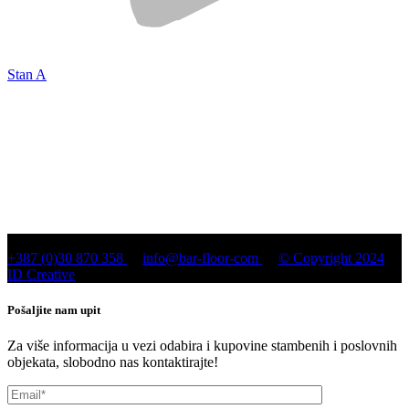
Stan A
+387 (0)30 870 358
info@bar-floor-com
© Copyright 2024
ID Creative
Pošaljite nam upit
Za više informacija u vezi odabira i kupovine stambenih i poslovnih
objekata, slobodno nas kontaktirajte!