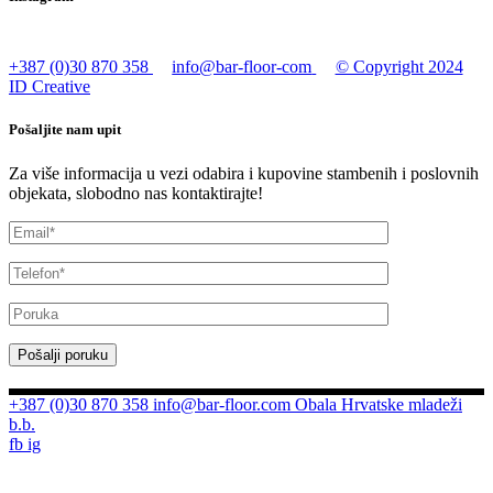
+387 (0)30 870 358
info@bar-floor-com
© Copyright 2024
ID Creative
Pošaljite nam upit
Za više informacija u vezi odabira i kupovine stambenih i poslovnih
objekata, slobodno nas kontaktirajte!
Pošalji poruku
+387 (0)30 870 358
info@bar-floor.com
Obala Hrvatske mladeži
b.b.
fb
ig