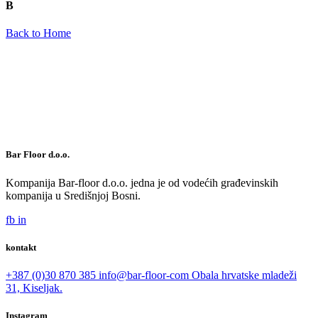
B
Back to Home
Bar Floor d.o.o.
Kompanija Bar-floor d.o.o. jedna je od vodećih građevinskih
kompanija u Središnjoj Bosni.
fb
in
kontakt
+387 (0)30 870 385
info@bar-floor-com
Obala hrvatske mladeži
31, Kiseljak.
Instagram