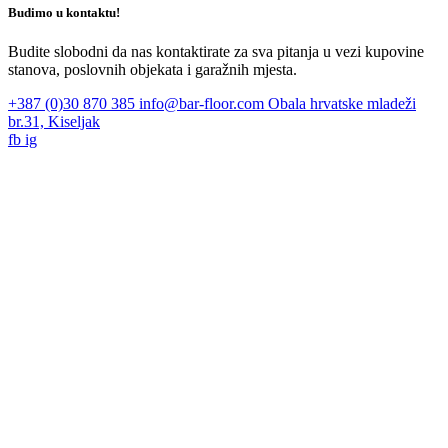
Budimo u kontaktu!
Budite slobodni da nas kontaktirate za sva pitanja u vezi kupovine
stanova, poslovnih objekata i garažnih mjesta.
+387 (0)30 870 385
info@bar-floor.com
Obala hrvatske mladeži
br.31, Kiseljak
fb
ig