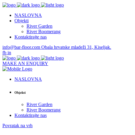
NASLOVNA
Objekti
River Garden
River Boomerang
Kontaktirajte nas
info@bar-floor.com
Obala hrvatske mladeži 31, Kiseljak.
fb
in
MAKE AN ENQUIRY
NASLOVNA
Objekti
River Garden
River Boomerang
Kontaktirajte nas
Povratak na vrh