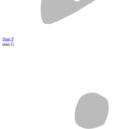
Stan F
stan G