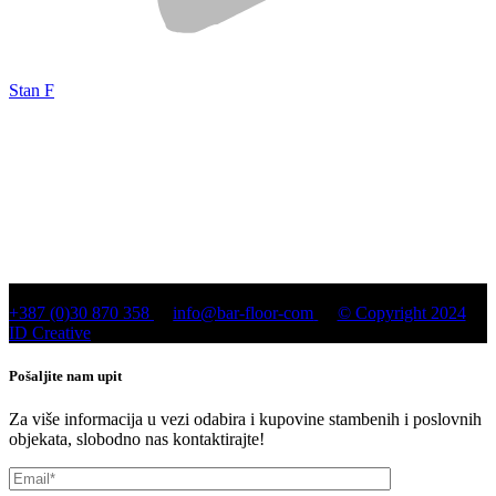
Stan F
+387 (0)30 870 358
info@bar-floor-com
© Copyright 2024
ID Creative
Pošaljite nam upit
Za više informacija u vezi odabira i kupovine stambenih i poslovnih
objekata, slobodno nas kontaktirajte!