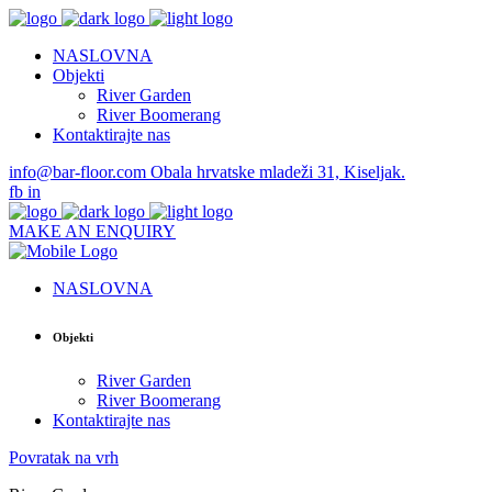
NASLOVNA
Objekti
River Garden
River Boomerang
Kontaktirajte nas
info@bar-floor.com
Obala hrvatske mladeži 31, Kiseljak.
fb
in
MAKE AN ENQUIRY
NASLOVNA
Objekti
River Garden
River Boomerang
Kontaktirajte nas
Povratak na vrh