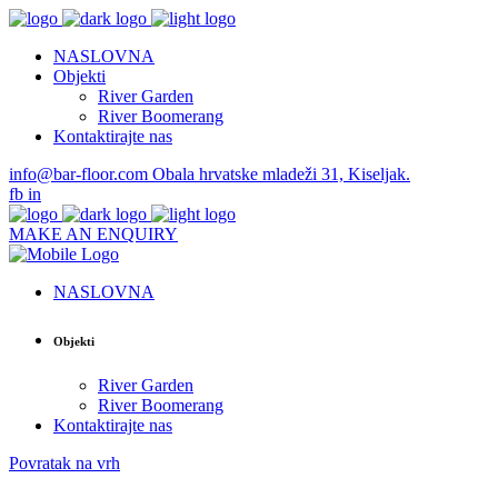
NASLOVNA
Objekti
River Garden
River Boomerang
Kontaktirajte nas
info@bar-floor.com
Obala hrvatske mladeži 31, Kiseljak.
fb
in
MAKE AN ENQUIRY
NASLOVNA
Objekti
River Garden
River Boomerang
Kontaktirajte nas
Povratak na vrh