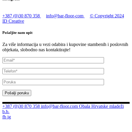
+387 (0)30 870 358
info@bar-floor-com
© Copyright 2024
ID Creative
Pošaljite nam upit
Za više informacija u vezi odabira i kupovine stambenih i poslovnih
objekata, slobodno nas kontaktirajte!
Pošalji poruku
+387 (0)30 870 358
info@bar-floor.com
Obala Hrvatske mladeži
b.b.
fb
ig