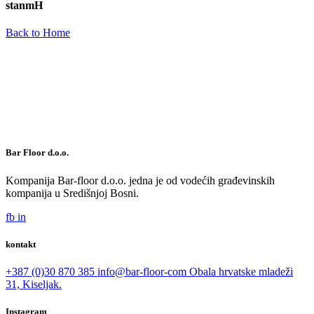
stanmH
Back to Home
Bar Floor d.o.o.
Kompanija Bar-floor d.o.o. jedna je od vodećih građevinskih
kompanija u Središnjoj Bosni.
fb
in
kontakt
+387 (0)30 870 385
info@bar-floor-com
Obala hrvatske mladeži
31, Kiseljak.
Instagram