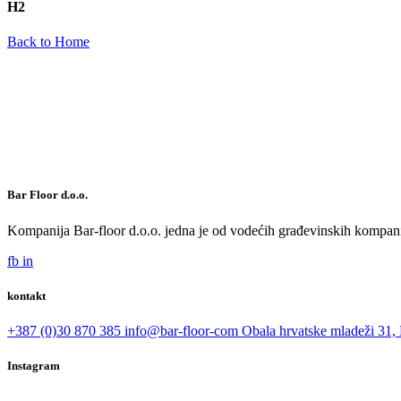
H2
Back to Home
Bar Floor d.o.o.
Kompanija Bar-floor d.o.o. jedna je od vodećih građevinskih kompani
fb
in
kontakt
+387 (0)30 870 385
info@bar-floor-com
Obala hrvatske mladeži 31, 
Instagram