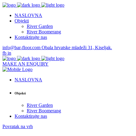
NASLOVNA
Objekti
River Garden
River Boomerang
Kontaktirajte nas
info@bar-floor.com
Obala hrvatske mladeži 31, Kiseljak.
fb
in
MAKE AN ENQUIRY
NASLOVNA
Objekti
River Garden
River Boomerang
Kontaktirajte nas
Povratak na vrh