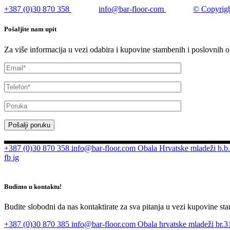
+387 (0)30 870 358
info@bar-floor-com
© Copyrigh
Pošaljite nam upit
Za više informacija u vezi odabira i kupovine stambenih i poslovnih o
Pošalji poruku
+387 (0)30 870 358
info@bar-floor.com
Obala Hrvatske mladeži b.b.
fb
ig
Budimo u kontaktu!
Budite slobodni da nas kontaktirate za sva pitanja u vezi kupovine sta
+387 (0)30 870 385
info@bar-floor.com
Obala hrvatske mladeži br.31