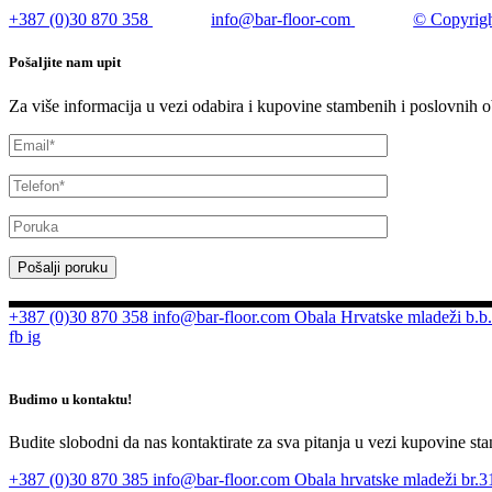
+387 (0)30 870 358
info@bar-floor-com
© Copyrigh
Pošaljite nam upit
Za više informacija u vezi odabira i kupovine stambenih i poslovnih o
Pošalji poruku
+387 (0)30 870 358
info@bar-floor.com
Obala Hrvatske mladeži b.b.
fb
ig
Budimo u kontaktu!
Budite slobodni da nas kontaktirate za sva pitanja u vezi kupovine sta
+387 (0)30 870 385
info@bar-floor.com
Obala hrvatske mladeži br.31