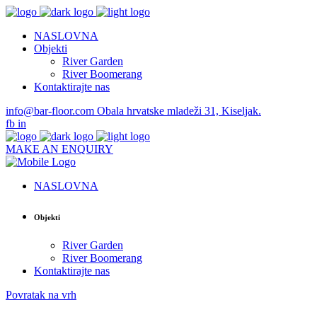
NASLOVNA
Objekti
River Garden
River Boomerang
Kontaktirajte nas
info@bar-floor.com
Obala hrvatske mladeži 31, Kiseljak.
fb
in
MAKE AN ENQUIRY
NASLOVNA
Objekti
River Garden
River Boomerang
Kontaktirajte nas
Povratak na vrh