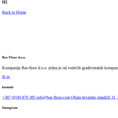
H2
Back to Home
Bar Floor d.o.o.
Kompanija Bar-floor d.o.o. jedna je od vodećih građevinskih kompani
fb
in
kontakt
+387 (0)30 870 385
info@bar-floor-com
Obala hrvatske mladeži 31, 
Instagram