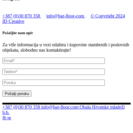
+387 (0)30 870 358
info@bar-floor-com
© Copyright 2024
ID Creative
Pošaljite nam upit
Za više informacija u vezi odabira i kupovine stambenih i poslovnih
objekata, slobodno nas kontaktirajte!
Pošalji poruku
+387 (0)30 870 358
info@bar-floor.com
Obala Hrvatske mladeži
b.b.
fb
ig