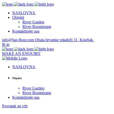
NASLOVNA
Objekti
River Garden
River Boomerang
Kontaktirajte nas
info@bar-floor.com
Obala hrvatske mladeži 31, Kiseljak.
fb
in
MAKE AN ENQUIRY
NASLOVNA
Objekti
River Garden
River Boomerang
Kontaktirajte nas
Povratak na vrh