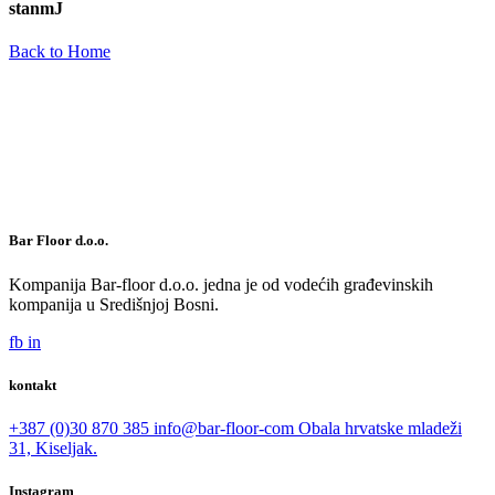
stanmJ
Back to Home
Bar Floor d.o.o.
Kompanija Bar-floor d.o.o. jedna je od vodećih građevinskih
kompanija u Središnjoj Bosni.
fb
in
kontakt
+387 (0)30 870 385
info@bar-floor-com
Obala hrvatske mladeži
31, Kiseljak.
Instagram