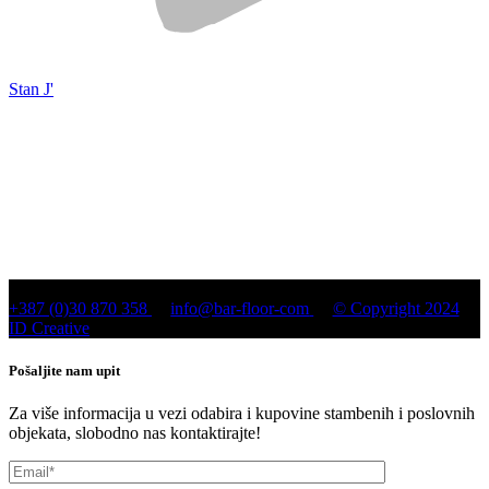
Stan J'
+387 (0)30 870 358
info@bar-floor-com
© Copyright 2024
ID Creative
Pošaljite nam upit
Za više informacija u vezi odabira i kupovine stambenih i poslovnih
objekata, slobodno nas kontaktirajte!