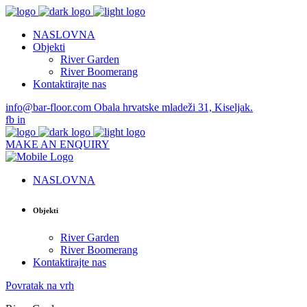
NASLOVNA
Objekti
River Garden
River Boomerang
Kontaktirajte nas
info@bar-floor.com
Obala hrvatske mladeži 31, Kiseljak.
fb
in
MAKE AN ENQUIRY
NASLOVNA
Objekti
River Garden
River Boomerang
Kontaktirajte nas
Povratak na vrh