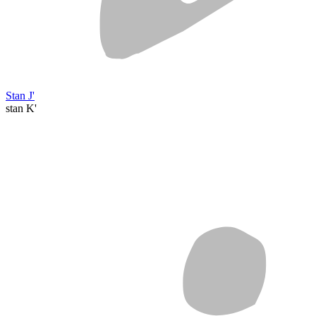
Stan J'
stan K'